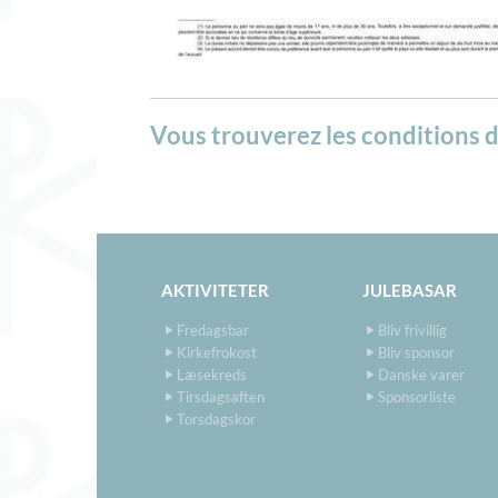
Vous trouverez les conditions 
AKTIVITETER
JULEBASAR
Fredagsbar
Bliv frivillig
Kirkefrokost
Bliv sponsor
Læsekreds
Danske varer
Tirsdagsaften
Sponsorliste
Torsdagskor