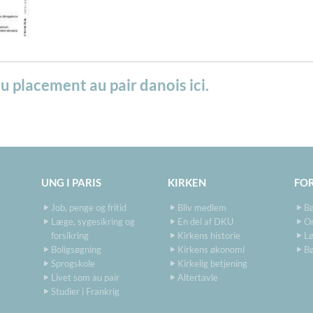
du placement au pair danois
ici
.
UNG I PARIS
KIRKEN
FO
Job, penge og fritid
Bliv medlem
B
Læge, sygesikring og
En del af DKU
O
forsikring
Kirkens historie
Lø
Boligsøgning
Kirkens økonomi
Bø
Sprogskole
Kirkelig betjening
Livet som au pair
Altertavle
Studier i Frankrig