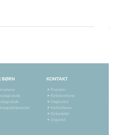
R BØRN
KONTAKT
ørnehave
Præsten
nsdagsskole
Kirkekontoret
rdagsskole
Ungkontor
rnegudstjenester
Institutioner
Kirkerådet
Organist