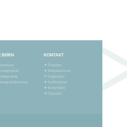
R BØRN
KONTAKT
ørnehave
Præsten
nsdagsskole
Kirkekontoret
rdagsskole
Ungkontor
rnegudstjenester
Institutioner
Kirkerådet
Organist