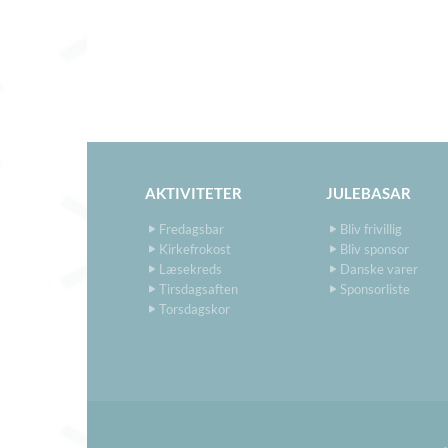
AKTIVITETER
JULEBASAR
Fredagsbar
Bliv frivillig
Kirkefrokost
Bliv sponsor
Læsekreds
Danske varer
Tirsdagsaften
Sponsorliste
Torsdagskor