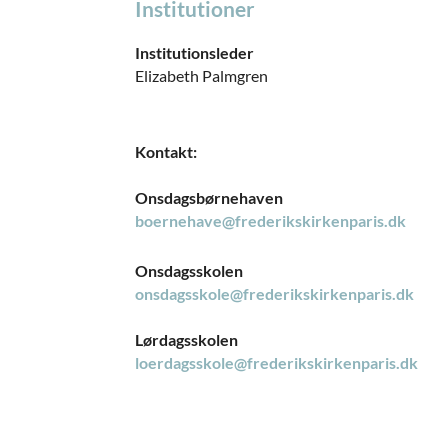
Institutioner
Institutionsleder
Elizabeth Palmgren
Kontakt:
Onsdagsbørnehaven
boernehave@frederikskirkenparis.dk
Onsdagsskolen
onsdagsskole@frederikskirkenparis.dk
Lørdagsskolen
loerdagsskole@frederikskirkenparis.dk