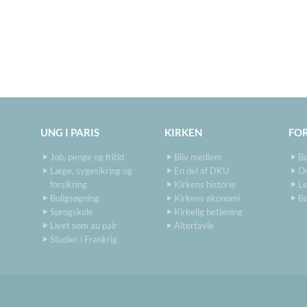
UNG I PARIS
KIRKEN
FO
Job, penge og fritid
Bliv medlem
B
Læge, sygesikring og
En del af DKU
O
forsikring
Kirkens historie
Lø
Boligsøgning
Kirkens økonomi
Bø
Sprogskole
Kirkelig betjening
Livet som au pair
Altertavle
Studier i Frankrig