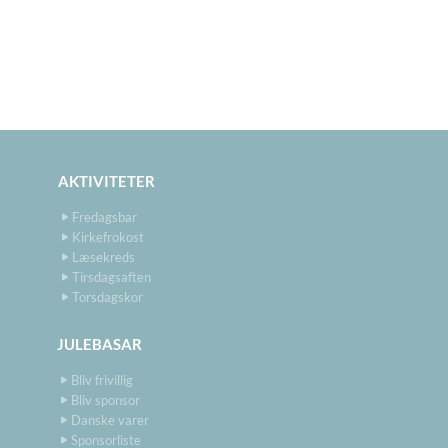
AKTIVITETER
Fredagsbar
Kirkefrokost
Læsekreds
Tirsdagsaften
Torsdagskor
JULEBASAR
Bliv frivillig
Bliv sponsor
Danske varer
Sponsorliste