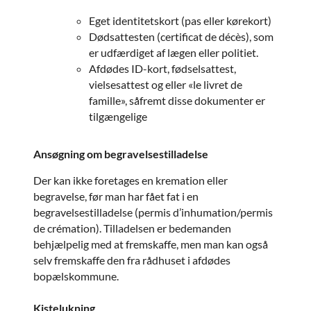
Eget identitetskort (pas eller kørekort)
Dødsattesten (certificat de décès), som
er udfærdiget af lægen eller politiet.
Afdødes ID-kort, fødselsattest,
vielsesattest og eller «le livret de
famille», såfremt disse dokumenter er
tilgængelige
Ansøgning om begravelsestilladelse
Der kan ikke foretages en kremation eller
begravelse, før man har fået fat i en
begravelsestilladelse (permis d’inhumation/permis
de crémation). Tilladelsen er bedemanden
behjælpelig med at fremskaffe, men man kan også
selv fremskaffe den fra rådhuset i afdødes
bopælskommune.
Kistelukning