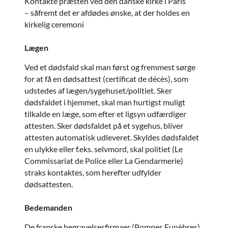
Kontakte præsten ved den danske kirke i Paris
– såfremt det er afdødes ønske, at der holdes en
kirkelig ceremoni
Lægen
Ved et dødsfald skal man først og fremmest sørge
for at få en dødsattest (certificat de décès), som
udstedes af lægen/sygehuset/politiet. Sker
dødsfaldet i hjemmet, skal man hurtigst muligt
tilkalde en læge, som efter et ligsyn udfærdiger
attesten. Sker dødsfaldet på et sygehus, bliver
attesten automatisk udleveret. Skyldes dødsfaldet
en ulykke eller f.eks. selvmord, skal politiet (Le
Commissariat de Police eller La Gendarmerie)
straks kontaktes, som herefter udfylder
dødsattesten.
Bedemanden
De franske begravelsesfirmaer (Pompes Funèbres)