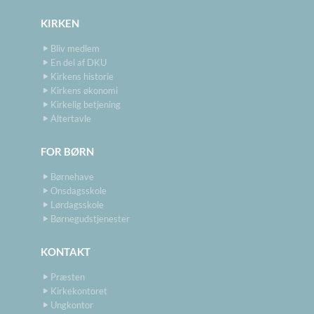
KIRKEN
Bliv medlem
En del af DKU
Kirkens historie
Kirkens økonomi
Kirkelig betjening
Altertavle
FOR BØRN
Børnehave
Onsdagsskole
Lørdagsskole
Børnegudstjenester
KONTAKT
Præsten
Kirkekontoret
Ungkontor