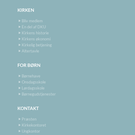
KIRKEN
Bliv medlem
En del af DKU
Kirkens historie
Kirkens økonomi
Kirkelig betjening
Altertavle
FOR BØRN
Børnehave
Onsdagsskole
Lørdagsskole
Børnegudstjenester
KONTAKT
Præsten
Kirkekontoret
Ungkontor