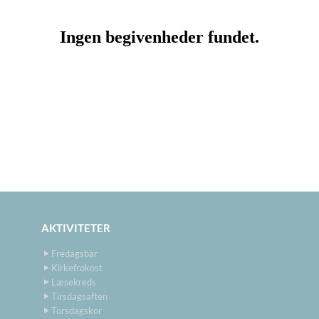
AKTIVITETER
Fredagsbar
Kirkefrokost
Læsekreds
Tirsdagsaften
Torsdagskor