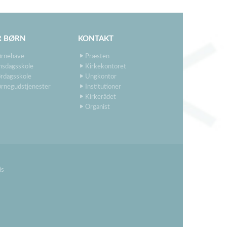
R BØRN
KONTAKT
ørnehave
Præsten
nsdagsskole
Kirkekontoret
rdagsskole
Ungkontor
rnegudstjenester
Institutioner
Kirkerådet
Organist
is