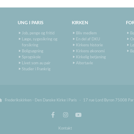
UNG I PARIS
KIRKEN
FO
Job, penge og fritid
Bliv medlem
B
Læge, sygesikring og
En del af DKU
O
forsikring
Kirkens historie
Lø
Boligsøgning
Kirkens økonomi
Bø
Sprogskole
Kirkelig betjening
Livet som au pair
Altertavle
Studier i Frankrig

Frederikskirken - Den Danske Kirke i Paris · 17 rue Lord Byron 75008 Par
Kontakt