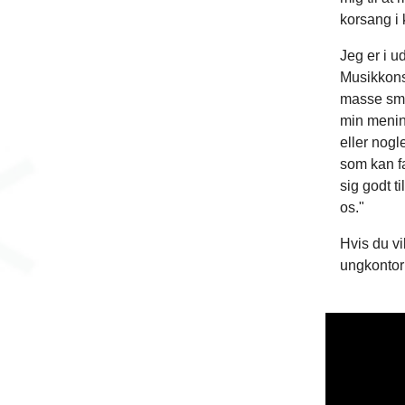
korsang i 
Jeg er i u
Musikkonse
masse smu
min menin
eller nog
som kan f
sig godt 
os."
Hvis du vi
ungkontor