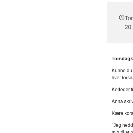
Tor
20
Torsdagko
Kunne du t
hver torsda
Korleder f
Anna skriv
Kære kors
"Jeg hedde
mig til at