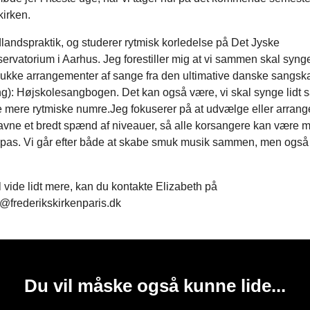
kirken.
dlandspraktik, og studerer rytmisk korledelse på Det Jyske
rvatorium i Aarhus. Jeg forestiller mig at vi sammen skal syng
kke arrangementer af sange fra den ultimative danske sangskat
g): Højskolesangbogen. Det kan også være, vi skal synge lidt 
le mere rytmiske numre.Jeg fokuserer på at udvælge eller arran
avne et bredt spænd af niveauer, så alle korsangere kan være m
tilpas. Vi går efter både at skabe smuk musik sammen, men også
l vide lidt mere, kan du kontakte Elizabeth på
@frederikskirkenparis.dk
Du vil måske også kunne lide...