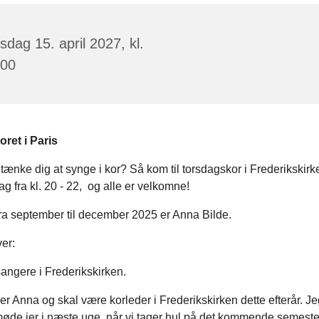
sdag 15. april 2027, kl.
:00
ret i Paris
ænke dig at synge i kor? Så kom til torsdagskor i Frederikskirk
g fra kl. 20 - 22,
og alle er velkomne!
ra september til december 2025 er Anna Bilde.
er:
angere i Frederikskirken.
r Anna og skal være korleder i Frederikskirken dette efterår. J
 møde jer i næste uge, når vi tager hul på det kommende semest