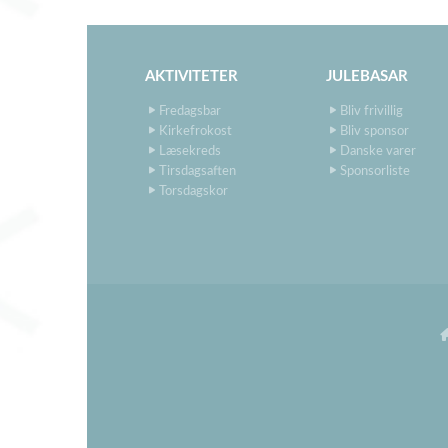
AKTIVITETER
JULEBASAR
Fredagsbar
Bliv frivillig
Kirkefrokost
Bliv sponsor
Læsekreds
Danske varer
Tirsdagsaften
Sponsorliste
Torsdagskor