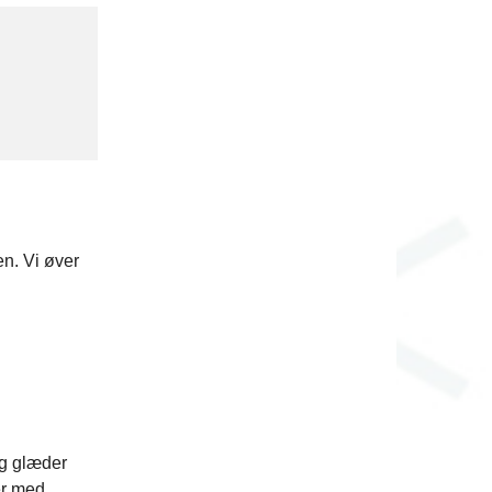
en. Vi øver
eg glæder
er med