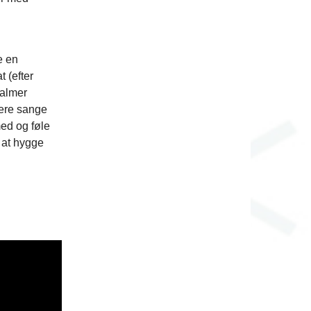
e en
 (efter
salmer
gere sange
ed og føle
 at hygge