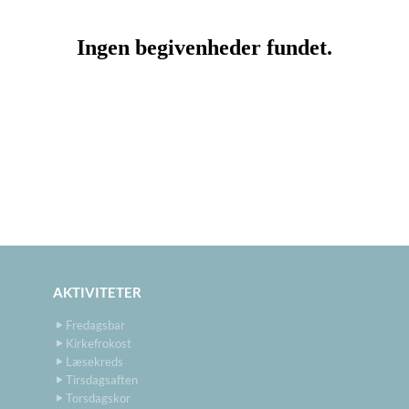
AKTIVITETER
Fredagsbar
Kirkefrokost
Læsekreds
Tirsdagsaften
Torsdagskor