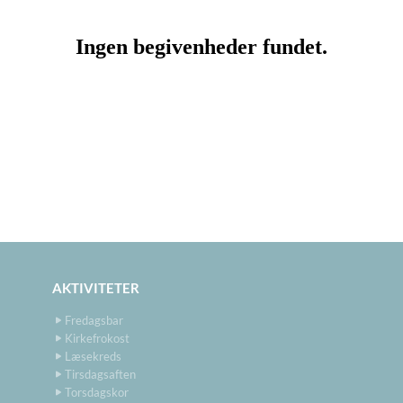
AKTIVITETER
Fredagsbar
Kirkefrokost
Læsekreds
Tirsdagsaften
Torsdagskor